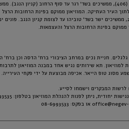
לבאים מצפון: כביש 40 (406), ממשיכים בשד' רגר עד סוף הרחוב (קניון הנגב
תוך העיר העתיקה. המוזיאון ממוקם בפינת הרחובות הרצל 
לבאים ממערב: כביש 25, ממשיכים ישר בשד' טוביהו עד לצומת קניון הנגב. פו
 ממוקם בפינת הרחובות הרצל והעצמאות.
 גלגלים. חניית נכים במרחב הציבורי ברח' הדסה וכן ברח'
שית למוזיאון. תא שירותים נגיש אחד במבנה המוזיאון לתרבו
ע מסוג טופ הייאר. אכיפה מבוצעת על ידי פקחי העירייה.
ם לרשות המבקרים וישמחו לסייע.