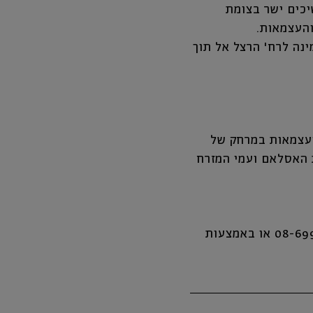
). ממשיכים ישר בצומת
והעצמאות.
נים ימינה לרח' הרצל אל תוך
 העצמאות במרחק של
ת האסלאם ועמי המזרח
במידה ונדרשת התאמת נגישות יחודית, ניתן לפנות להנהלת המוזיאון בטלפון: 08-6993535 או באמצעות