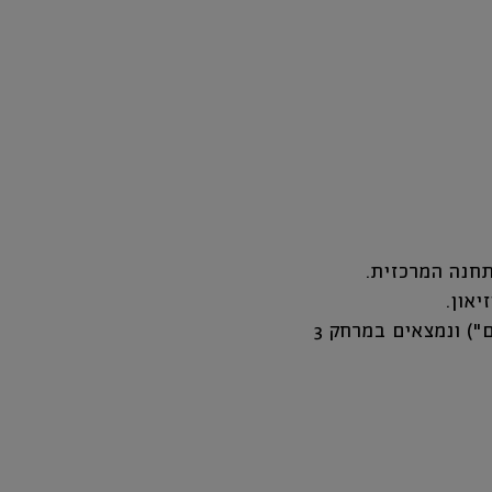
קווים אחרים מרחבי העיר: 3, 6, 9, 12, 22 ו-24 מגיעים לעיר העתיקה ("כיכר הסוסים") ונמצאים במרחק 3