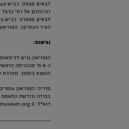
רגר\חכם אל רח' הרצל ל
העיר העתיקה. המוזיאון
נגישות:
המוזיאון נגיש לכיסאות
כ-8 מ' מהכניסה הרא
הנמצא בסמוך. מערכת שמ
מדריכי המוזיאון עומדי
דוא"ל: office@negev-museum.org.il או בפקס: 08-6993533