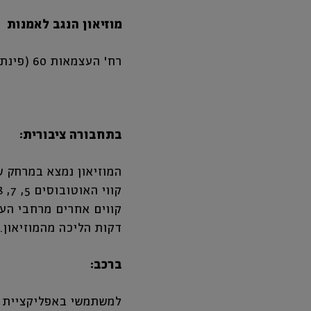
מוזיאון הנגב לאמנות
רח' העצמאות 60 (פינת רח'הרצל), העיר העתיקה, באר שבע.
בתחבורה ציבורית:
המוזיאון נמצא במרחק של כ-10-15 דקות הליכה מתחנת הרכבת (באר שבע מרכז) 
קווי האוטובוסים 5, 7, 8, 13 ו-18 מגיעים מהתחנה המרכזית עד לכניסה הראשית למוזיאון.
דקות הליכה מהמוזיאון.
ברכב:
למשתמשי באפליקציית ווייז (waze): מוזיאון הנ