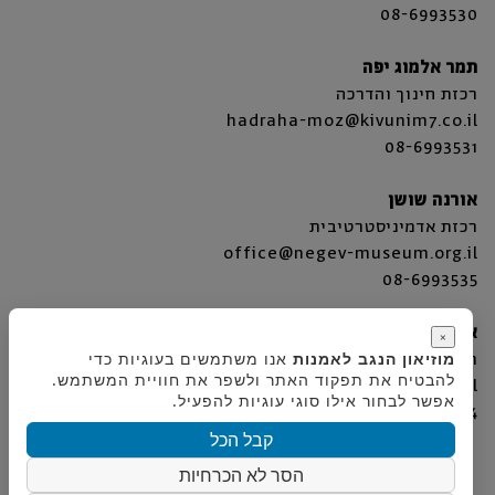
08-6993530
תמר אלמוג יפה
רכזת חינוך והדרכה
hadraha-moz@kivunim7.co.il
08-6993531
אורנה שושן
רכזת אדמיניסטרטיבית
office@negev-museum.org.il
08-6993535
אבי מתתיהו
×
רכז תפעול
מוזיאון הנגב לאמנות
אנו משתמשים בעוגיות כדי
להבטיח את תפקוד האתר ולשפר את חוויית המשתמש.
office@negev-museum.org.il
אפשר לבחור אילו סוגי עוגיות להפעיל.
08-6993534
קבל הכל
הסר לא הכרחיות