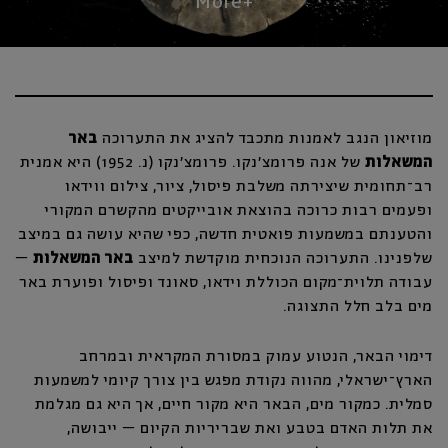
מוזיאון הנגב לאמנות מתכבד להציג את התערוכה
באר
המשאלות
של אנה פרומצ’נקו. פרומצ’נקו (נ. 1952) היא אמנית
רב־תחומית שיצירתה משלבת פיסול, ציור, צילום ווידאו
ופעמים רבות כרוכה בהוצאת אובייקטים מהקשרם המקורי
והטענתם במשמעות פואטית חדשה, כפי שהיא עושה גם במיצב
שלפנינו. התערוכה הנוכחית מוקדשת למיצב
באר המשאלות
­–
עבודה תלוית־מקום הכוללת וידאו, סאונד ופיסול ופוערת באר
מים בלב חלל התצוגה.
דימוי הבאר, הנטוע עמוק במסורת המקראית ובמרחב
הארץ־ישראלי, מהווה נקודת מפגש בין צורך קיומי למשמעות
סמלית. כמקור מים, הבאר היא מקור חיים, אך היא גם מגלמת
את תלות האדם בטבע ואת שבריריות הקיום – ייבושה,