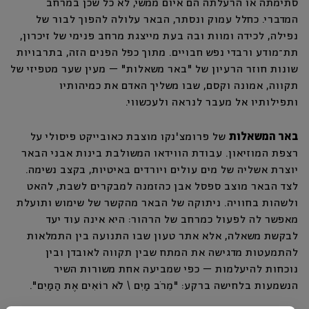
סתימתה או הרעלתה הם איום ממשי, לא כל שכן במרחב
המדברי. כחלל עמוק ונסתר, הבאר עלולה להפוך לבור של
נפילה, לכידה ומוות ובה בעת מייצגת מרחב פנימי של זיכרון,
תת־מודע ורבדי נפש חבויים. מתוך כפל הפנים הזה, בתרבויות
שונות חוזר הרעיון של "באר משאלות" – מעין שער מטפיזי של
תקווה, אמונה וקסם, שבו משליך האדם את כמיהותיו
ותפילותיו אל מעבר לנראה ולעכשווי.
באר המשאלות
של פרומצ'נקו מוצבת כאובייקט פיסולי על
רצפת המוזיאון. עבודת הווידאו המשולבת בינות אבני הבאר
יוצרת אשליה של מים עולים ויורדים באיטיות, בקצב נשימה.
לצד הבאר מוצב ספסל אבן כהזמנה למבקרים לשבת, להאט
ולשהות בחוויה. ניתוקה של הבאר מהקשר של שימוש ותועלת
מאפשר לה לפעול כמרחב של הרהור: היא אינה עוד יעד
לבקשת משאלה, אלא אתר טעון שבו התנועה בין התמלאות
להתמעטות מדגישה את המתח שבין תקווה לאובדן ובין
נוכחות להיעלמות – כפי שמביעה אחת משורות השיר
הנשמעות בלחישה ברקע: "מֵרֹב מַיִם \ לֹא רוֹאִים אֶת הַמַּיִם".