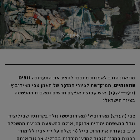
מוזיאון הנגב לאמנות מתכבד להציג את התערוכה
נופים
פתאומיים
, המוקדשת לציורי המִדְבָּר של האמן צבי מאירוביץ'
(1911–1974), איש קבוצת אפקים חדשים ומאבות ההפשטה
בציור הישראלי.
צבי (הערש) מאירוביץ' (מאירוביטש) נולד בקרונסו שבגליציה
וגדל במשפחה יהודית אדוקה, אולם בהשפעת תנועת ההשכלה
עזב בנעוריו את הדת. בגיל 18 נשלח על ידי אביו ללימודי
רבנות במכון הגבוה למדעי היהדות בברלין, אך זנח אותם