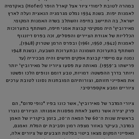
במהרה לטובת לימודי ציור אצל קארל הופר (Hofer) באקדמיה
לאמנות יפות. בשנת 1934 נמלט מגרמניה הנאצית ועלה לארץ
ישראל, בה התיישב בחיפה והשתלב בשדה האמנות המקומי.
מאירוביץ' היה ממקימי קבוצת אמני חיפה, השתתף בתערוכות
הכלליות של אגודת הציירים והפסלים, זכה בפרס דיזנגוף
לאמנות (1942, 1950, 1961) ובפרס הרמן שטרוק (1948),
השתתף בתערוכת השמונה ובתערוכת השבעה, ובשנת 1948
נמנה עם מייסדי קבוצת אפקים חדשים והיה מבכיריה (עד
פרישתו ב־1959). מאותה עת פסעו ציוריו של מאירוביץ' יותר
ויותר בדרך ההפשטה: דמויות, טבע דומם ונופים הלכו ופשטו
את מאפייני חזותם, וצורותיהם המובחנות נסוגו לטובת ערכים
ציוריים ומבע אקספרסיבי.
ציורי המדבר של מאירוביץ', אשר כונו בפיו "נופי סדום", הם
פרק יצירה אשר נחשב לאחת מפסגות אמנותו. הציורים נוצרו
בראשית שנות ה־60 של המאה ה־20, בזמן ביקוריו של האמן
במדבר, בעיקר באזור מצפה רמון וסביבת ים המלח. ואמנם,
מאפייני המקום מצאו ביטוי בפלטת הצבעים של ציורים אלה,