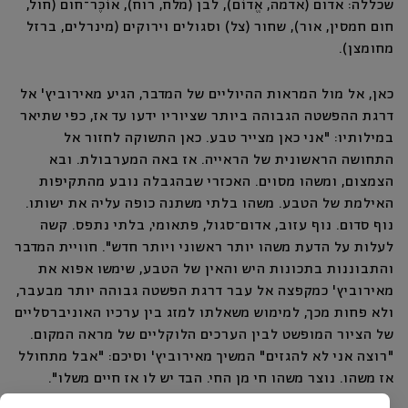
שכללה: אדום (אדמה, אֱדוֹם), לבן (מלח, רוח), אוֹכֶּר־חום (חול,
חום חמסין, אור), שחור (צל) וסגולים וירוקים (מינרלים, ברזל
מחומצן).
כאן, אל מול המראות ההיוליים של המדבר, הגיע מאירוביץ' אל
דרגת ההפשטה הגבוהה ביותר שציוריו ידעו עד אז, כפי שתיאר
במילותיו: "אני כאן מצייר טבע. כאן התשוקה לחזור אל
התחושה הראשונית של הראייה. אז באה המערבולת. ובא
הצמצום, ומשהו מסוים. האכזרי שבהגבלה נובע מהתקיפות
האילמת של הטבע. משהו בלתי משתנה כופה עליה את ישותו.
נוף סדום. נוף עזוב, אדום־סגול, פתאומי, בלתי נתפס. קשה
לעלות על הדעת משהו יותר ראשוני ויותר חדש". חוויית המדבר
והתבוננות בתכונות היש והאין של הטבע, שימשו אפוא את
מאירוביץ' כמקפצה אל עבר דרגת הפשטה גבוהה יותר מבעבר,
ולא פחות מכך, למימוש משאלתו למזג בין ערכיו האוניברסליים
של הציור המופשט לבין הערכים הלוקליים של מראה המקום.
"רוצה אני לא להגזים" המשיך מאירוביץ' וסיכם: "אבל מתחולל
אז משהו. נוצר משהו חי מן החי. הבד יש לו אז חיים משלו".